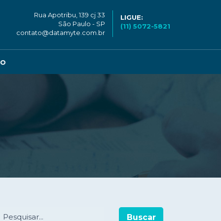
Rua Apotribu, 139 cj 33
LIGUE:
São Paulo - SP
(11) 5072-5821
contato@datamyte.com.br
CO
Buscar