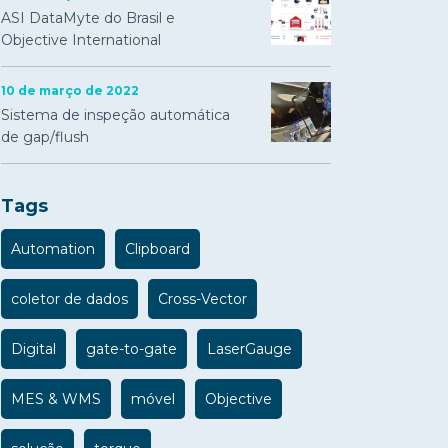
ASI DataMyte do Brasil e
Objective International
10 de março de 2022
Sistema de inspeção automática
de gap/flush
Tags
Automation
Clipboard
coletor de dados
Cross-Vector
Digital
gate-to-gate
LaserGauge
MES & WMS
móvel
Objective