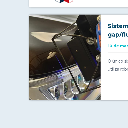
Sistem
gap/fl
10 de ma
O único s
utiliza r