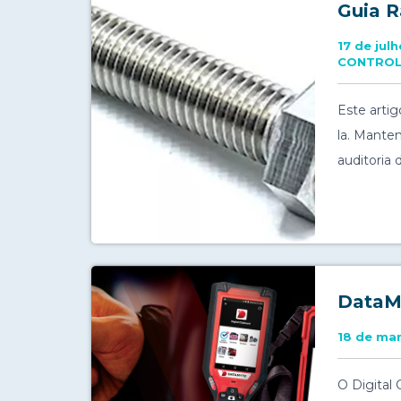
Guia R
17 de jul
CONTROL
Este artig
la. Mante
auditoria
DataMy
18 de ma
O Digital