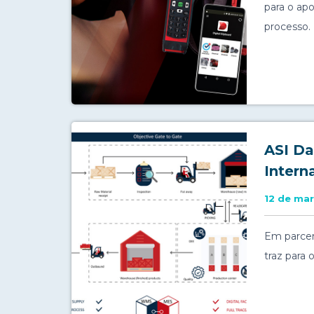
para o ap
processo.
ASI Da
Intern
12 de ma
Em parceri
traz para