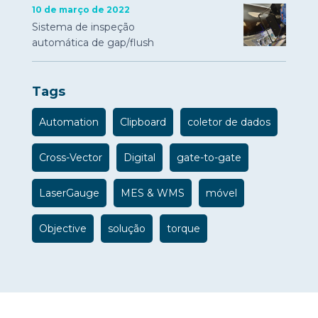
10 de março de 2022
Sistema de inspeção
automática de gap/flush
Tags
Automation
Clipboard
coletor de dados
Cross-Vector
Digital
gate-to-gate
LaserGauge
MES & WMS
móvel
Objective
solução
torque