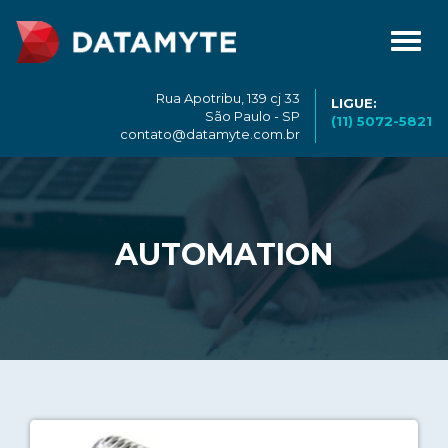
Toggl
navig
Rua Apotribu, 139 cj 33
LIGUE:
São Paulo - SP
(11) 5072-5821
contato@datamyte.com.br
AUTOMATION