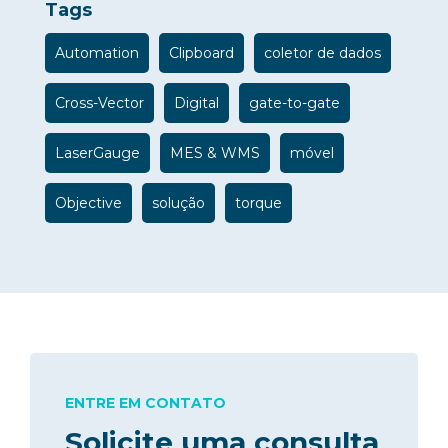
Tags
Automation
Clipboard
coletor de dados
Cross-Vector
Digital
gate-to-gate
LaserGauge
MES & WMS
móvel
Objective
solução
torque
ENTRE EM CONTATO
Solicite uma consulta