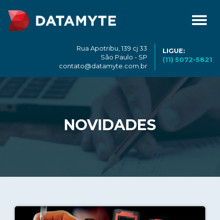
Toggl
navig
Rua Apotribu, 139 cj 33
LIGUE:
São Paulo - SP
(11) 5072-5821
contato@datamyte.com.br
NOVIDADES