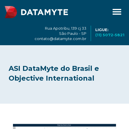
Toggl
navig
Rua Apotribu, 139 cj 33
LIGUE:
São Paulo - SP
(11) 5072-5821
contato@datamyte.com.br
ASI DataMyte do Brasil e
Objective International