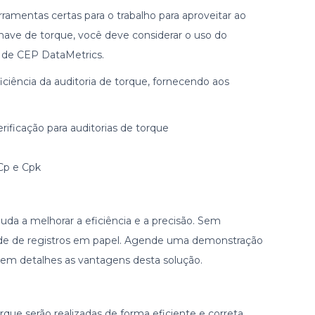
rramentas certas para o trabalho para aproveitar ao
have de torque, você deve considerar o uso do
 de CEP DataMetrics.
iciência da auditoria de torque, fornecendo aos
erificação para auditorias de torque
 Cp e Cpk
juda a melhorar a eficiência e a precisão. Sem
de de registros em papel. Agende uma demonstração
 em detalhes as vantagens desta solução.
rque serão realizadas de forma eficiente e correta.