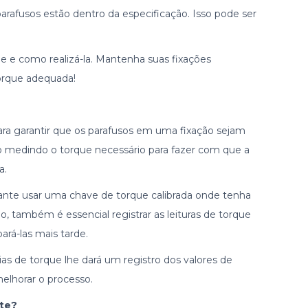
parafusos estão dentro da especificação. Isso pode ser
ue e como realizá-la. Mantenha suas fixações
orque adequada!
ara garantir que os parafusos em uma fixação sejam
to medindo o torque necessário para fazer com que a
a.
tante usar uma chave de torque calibrada onde tenha
, também é essencial registrar as leituras de torque
rá-las mais tarde.
as de torque lhe dará um registro dos valores de
elhorar o processo.
nte?