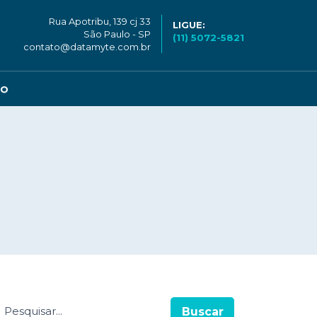
Rua Apotribu, 139 cj 33
LIGUE:
São Paulo - SP
(11) 5072-5821
contato@datamyte.com.br
CO
Buscar