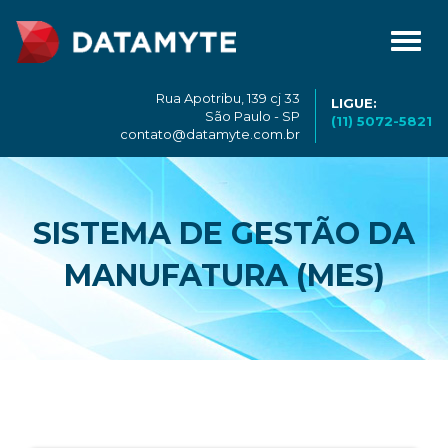
Toggl
navig
Rua Apotribu, 139 cj 33
LIGUE:
São Paulo - SP
(11) 5072-5821
contato@datamyte.com.br
SISTEMA DE GESTÃO DA
MANUFATURA (MES)