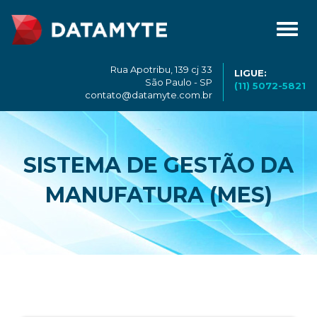
Toggl
navig
Rua Apotribu, 139 cj 33
LIGUE:
São Paulo - SP
(11) 5072-5821
contato@datamyte.com.br
SISTEMA DE GESTÃO DA
MANUFATURA (MES)