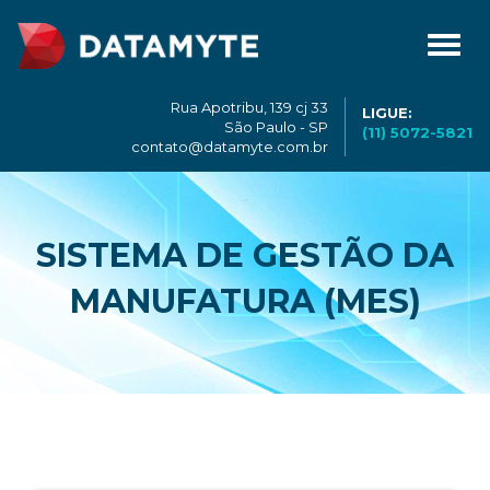
Toggl
navig
Rua Apotribu, 139 cj 33
LIGUE:
São Paulo - SP
(11) 5072-5821
contato@datamyte.com.br
SISTEMA DE GESTÃO DA
MANUFATURA (MES)