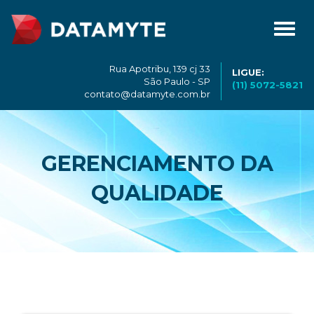
Toggl
navig
Rua Apotribu, 139 cj 33
LIGUE:
São Paulo - SP
(11) 5072-5821
contato@datamyte.com.br
GERENCIAMENTO DA
QUALIDADE