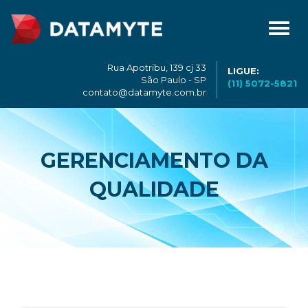
Toggl
navig
Rua Apotribu, 139 cj 33
LIGUE:
São Paulo - SP
(11) 5072-5821
contato@datamyte.com.br
GERENCIAMENTO DA
QUALIDADE