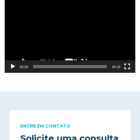
Tocador
de
vídeo
00:00
46:18
ENTRE EM CONTATO
Solicite uma consulta