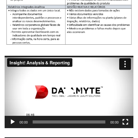
Tocador
de
vídeo
00:00
00:00