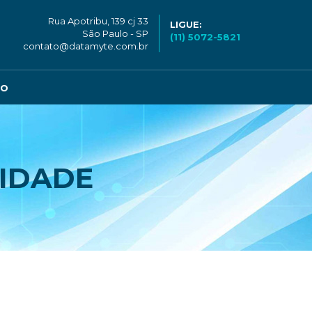
Rua Apotribu, 139 cj 33
LIGUE:
São Paulo - SP
(11) 5072-5821
contato@datamyte.com.br
CO
IDADE