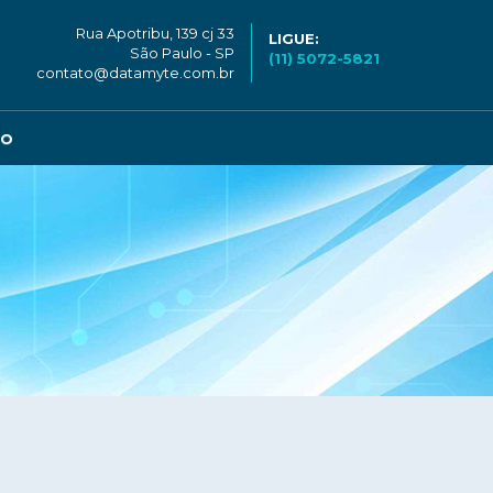
Rua Apotribu, 139 cj 33
LIGUE:
São Paulo - SP
(11) 5072-5821
contato@datamyte.com.br
CO